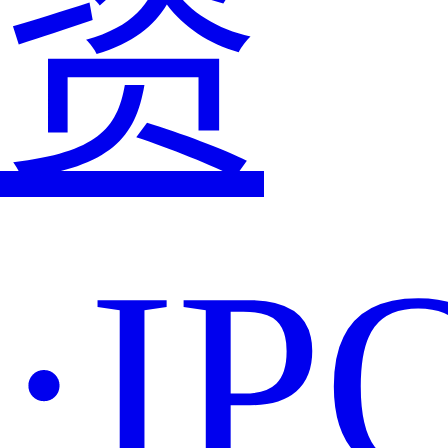
资
·IP