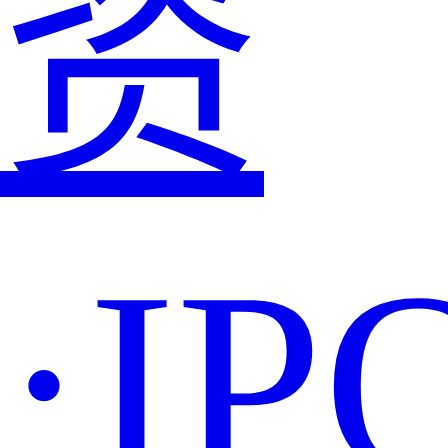
资
·IP