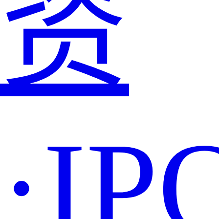
资
·IP