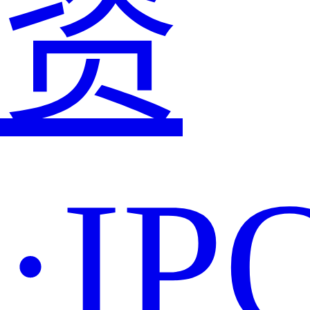
资
·IP