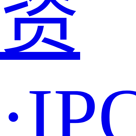
资
·IP