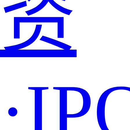
资
·IP