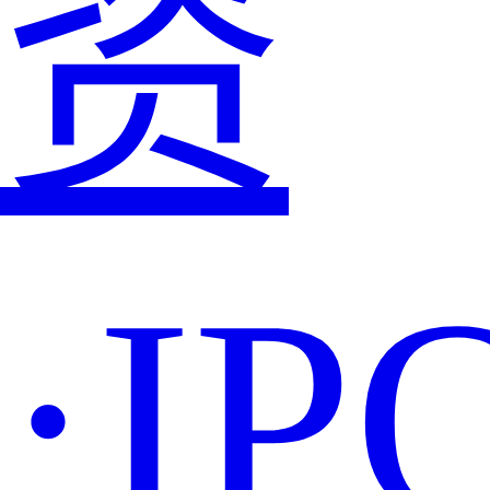
资
·IP