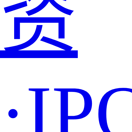
资
·IP