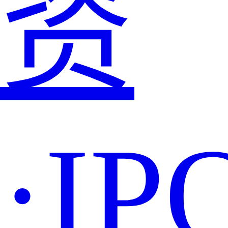
资
·IP