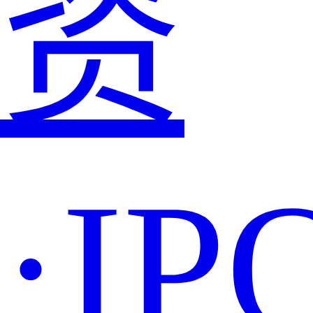
资
·IP