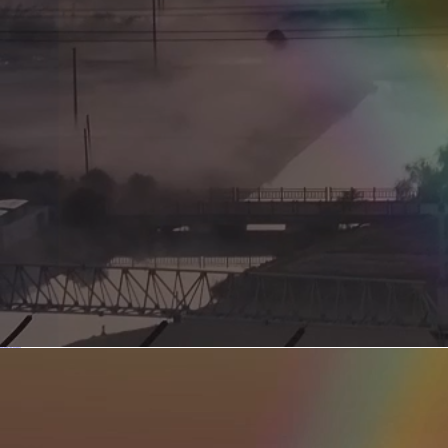
新型电力系统的核心引擎 第二集 深远海风电送出