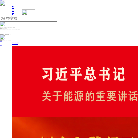
人民日报主管
《中国能源报》社有限公司主办
网站地图
联系我们
首页
即时新闻
能源要闻
焦点关注
能源评论
能源党建
热点专题
生态环保
人事动态
能源城市
环球视野
产业聚焦
电网电力
新能源
油气
贵州省贵阳市政府党组成员、副市长高杨接受审查调查
来源：中国新闻网
2025年11月10日 11:30
据贵州省纪委监委消息：贵州省贵阳市政府党组成员、副市长高杨涉嫌严重违纪违法，主动投案，目前正接受贵州省纪委监委纪律审查和监察调查。
投稿与新闻线索: 微信/手机: 15910626987 邮箱: 95866527@qq.com
欢迎关注中国能源官方网站
分享让更多人看到
中国能源网版权作品，未经书面授权，严禁转载或镜像，违者将被追究法律责任。
即时新闻
要闻推荐
国家能源局印发《电力安全生产“十五五”行动计划》
我国绿色燃料产业规模稳步壮大
2030年我国新能源消纳将达28亿千瓦以上
新型电力系统建设迎来“十五五”发展路线图
《新型电力系统建设“十五五”规划》发布
热点专题