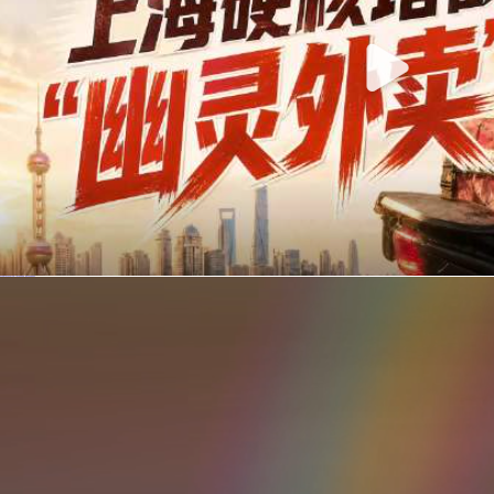
你在美团点的外卖是真门店吗？上海严查执照盗用，幽灵外卖迎硬核整治