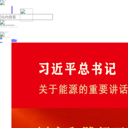
人民日报主管
《中国能源报》社有限公司主办
网站地图
联系我们
首页
即时新闻
能源要闻
焦点关注
能源评论
能源党建
热点专题
生态环保
人事动态
能源城市
环球视野
产业聚焦
电网电力
新能源
油气
有投资人收到税务部门通知 要求对境外投资收益进行补税
来源：第一财经
2025年11月10日 11:53
11月10日，第一财经从北京、上海、杭州等地的多位人士处了解到，他们于近期收到来自税务部门的通知，要求对境外投资收益进行补税。
投稿与新闻线索: 微信/手机: 15910626987 邮箱: 95866527@qq.com
欢迎关注中国能源官方网站
分享让更多人看到
中国能源网版权作品，未经书面授权，严禁转载或镜像，违者将被追究法律责任。
即时新闻
要闻推荐
我国绿色燃料产业规模稳步壮大
2030年我国新能源消纳将达28亿千瓦以上
新型电力系统建设迎来“十五五”发展路线图
《新型电力系统建设“十五五”规划》发布
利用率90%左右 新能源发展重心转向消纳
热点专题