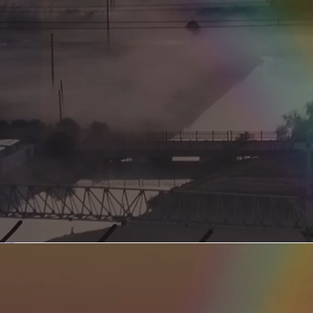
新型电力系统的核心引擎 第二集 深远海风电送出