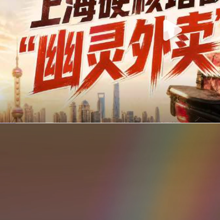
你在美团点的外卖是真门店吗？上海严查执照盗用，幽灵外卖迎硬核整治