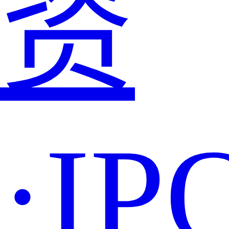
资
·IP