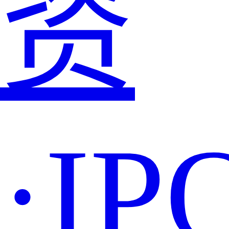
资
·IP