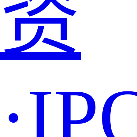
资
·IP