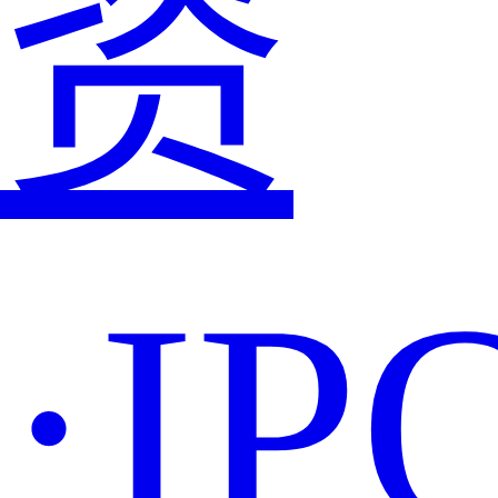
资
·IP