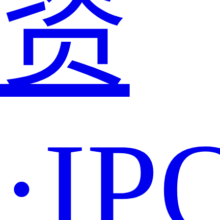
资
·IP