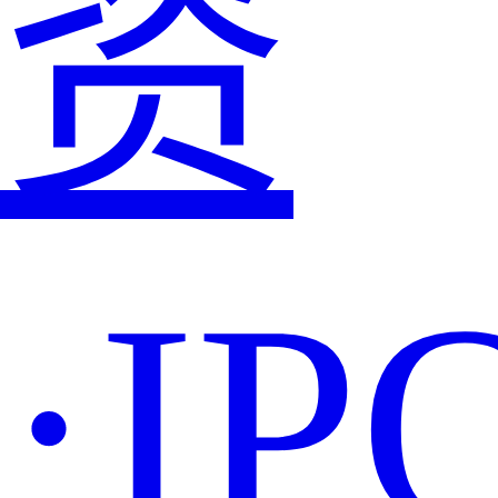
资
·IP