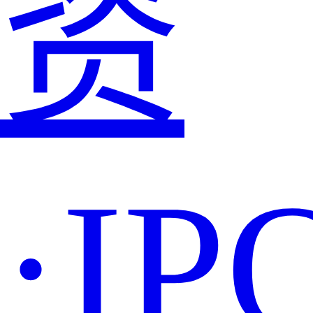
资
·IP