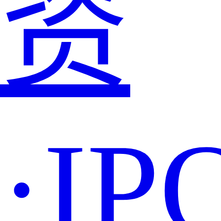
资
·IP