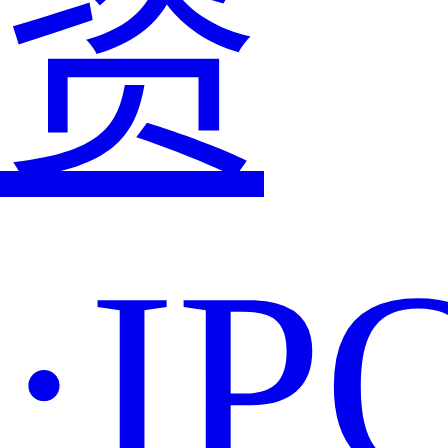
资
·IP