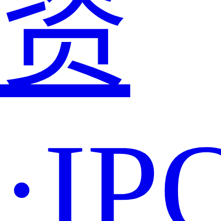
资
·IP