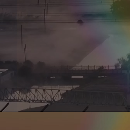
新型电力系统的核心引擎 第二集 深远海风电送出