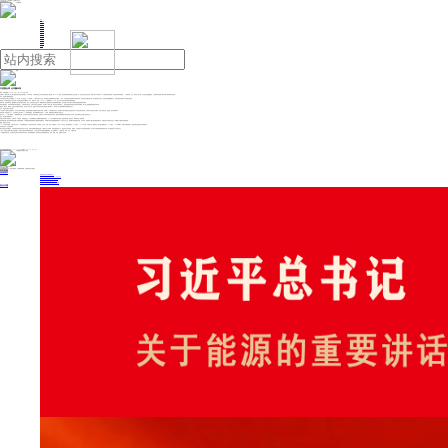
人民日报主管
《中国能源报》社有限公司主办
网站地图
联系我们
首页
即时新闻
能源要闻
焦点关注
能源评论
能源党建
热点专题
生态环保
人事动态
能源城市
环球视野
产业聚焦
电网电力
新能源
油气
开放惠全球 合作赢未来
来源：中国能源网
2025年11月10日 18:04
作者：李慧
金秋时节，黄浦江畔，第八届中国国际进口博览会如约而至。六天时间里，全球的创新之光与合作热情在这里汇聚交融。来自154个国家、地区和国际组织的嘉宾与企业齐聚一堂，在交流互鉴中共话发展，在携手合作中共谋未来。从工业制造到清洁能源，从智能科技到绿色低碳，一个更加开放、自信、充满活力的中国，正以包容之姿拥抱世界，让世界再次感受到中国市场的广阔机遇与澎湃动能。
开放，是进博会最鲜明的底色。
今年的进博会参展企业总数增至4000余家，其中包括近300家世界500强和行业龙头企业，展览面积与参展规模均创历史新高。八年来，从首届的“全球首创”到如今的“世界共享”，进博会早已超越展览本身，成为推动经济全球化、促进互利共赢的重要平台，也成为展现中国高水平开放的生动窗口。
“全勤生”，是众多跨国企业对自己连续八年参加进博会的自豪称呼。今年，霍尼韦尔、博世、GE Vernova、施耐德电气、ABB、西门子等行业巨头再次齐聚这场国际盛会。
“加码中国，就是加码未来。”施耐德电气执行副总裁尹正的话，道出了众多跨国企业的心声。施耐德电气展示的数字化与绿色低碳“双转型”成果，充分体现了从“在中国为中国”到“在中国惠世界”的开放格局。
同样“全勤”的博世，始终坚持深耕中国市场的初心，全面拓展在华业务，从加大投资产业创新项目、到扩建工厂提升产能、再到启动全球研发中心，博世依托遍布全球的技术积淀与服务网络，助力本土创新成果高效链接全球市场。
越开放，越活跃，越发展。跨国企业持续参与进博会、坚定投入在华业务，既是对中国市场开放度与创新活力的高度认可，也体现了对中国高质量发展道路的坚定信心。
合作，是进博会最动人的旋律。
八年坚持“打卡”进博会的霍尼韦尔，此次不仅带来8款新品，携百余项创新产品和解决方案集中亮相，还签署了26项战略合作意向。这份看好中国市场的坚定正如霍尼韦尔大中华区总裁余锋所说：“公司将与中国合作伙伴携手，共同打造更安全、更智能、更可持续的未来。”
同样连续八年参展的ABB，已在进博会上累计推出320余项创新展品，累计签署战略合作协议110余项，创新成果正不断转化为务实合作。
展会之外，一个个项目的落地、一项项成果的生根，充分展现了进博会的长远溢出效应。正如西门子全球执行副总裁肖松所言：“进博会持续推动着中国与世界在产业共振、创新共融和生态共建上的深度互动。”
包容，是进博会的精神所在。
进博会不仅属于跨国巨头，也属于每一个有创新、有梦想的企业。今年的“创新孵化专区”规模和质量同步提升，500多个创新项目集中亮相，涵盖绿色低碳、制造技术、新材料等多个前沿领域。
将中国视为“第二家乡市场”的丹麦跨国工业集团丹佛斯，今年携诸多低碳创新解决方案再度亮相进博会。丹佛斯中国区总裁徐阳盛赞进博会：“不仅关注‘大企业’，也重视‘小而美’的创新力量。”今年以来，丹佛斯多个重大项目密集落地中国，不断深化与中国客户的合作，积极融入中国绿色转型的进程。
数据，是最有力的注脚。
2025年进博会期间，中国石化与来自17个国家和地区的34家合作伙伴签约，涉及原油、化工品、设备、材料、消费品等10大类24种产品，签约金额超过409亿美元。2018年以来，中国石化在八届进博会上累计签约金额已超3250亿美元。一个个签约数字，既是合作成果的见证，更是世界企业看好中国市场的信号。
开放带来进步，合作创造未来。
面对全球经济的不确定性，中国始终以更加坚定的步伐扩大开放，坚持以高质量发展惠及世界。中国将在“十五五”时期，加快发展新质生产力，推动经济社会绿色化、低碳化，打造更高水平开放型经济新体制。这不仅为中国自身发展提供坚实支撑，也为世界经济注入稳定与信心。
八年来，进博会从黄浦江畔走向世界舞台，从展示中国市场到连接全球创新，已成为全球共享中国机遇的重要象征。它让世界看到了一个更加开放、包容、自信、共赢的中国。
一个拥抱世界的中国，正以更加坚定的信心和更加务实的行动，与世界各国携手，推动经济全球化朝着更加开放、包容、普惠、平衡、共赢的方向发展。
投稿与新闻线索: 微信/手机: 15910626987 邮箱: 95866527@qq.com
欢迎关注中国能源官方网站
分享让更多人看到
中国能源网版权作品，未经书面授权，严禁转载或镜像，违者将被追究法律责任。
即时新闻
要闻推荐
我国绿色燃料产业规模稳步壮大
2030年我国新能源消纳将达28亿千瓦以上
新型电力系统建设迎来“十五五”发展路线图
《新型电力系统建设“十五五”规划》发布
利用率90%左右 新能源发展重心转向消纳
热点专题