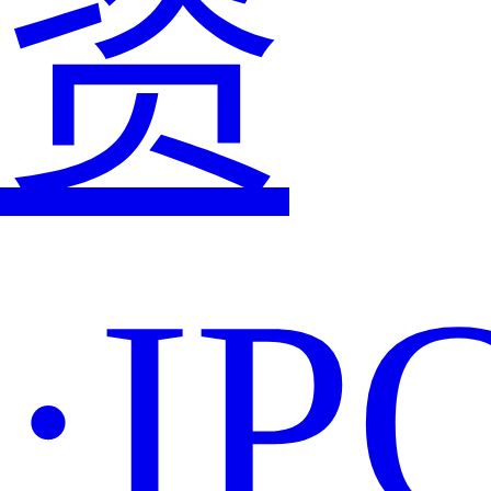
资
·IP