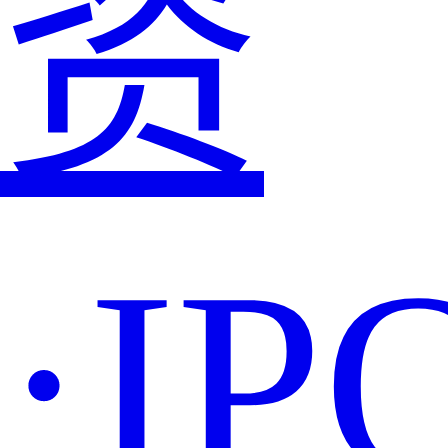
资
·IP