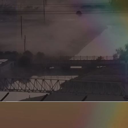
新型电力系统的核心引擎 第二集 深远海风电送出