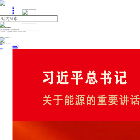
人民日报主管
《中国能源报》社有限公司主办
网站地图
联系我们
首页
即时新闻
能源要闻
焦点关注
能源评论
能源党建
热点专题
生态环保
人事动态
能源城市
环球视野
产业聚焦
电网电力
新能源
油气
荷兰消协状告宝马柴油车排放量违规达标
来源：新华财经
2025年11月11日 09:10
荷兰消费者协会10日发表声明说，已联合汽车索赔基金会（car claim foundation）向法院起诉宝马公司用作弊软件使其生产的柴油车排放量达标。
荷兰消协新闻发言人乔伊丝·多纳特说，多年来宝马公司一直宣传其柴油车绿色、环保。然而，汽车索赔基金会及其他一些机构的调查显示，这些柴油车装有作弊软件，人为降低汽车氮氧化物排放量，以符合法定排放标准。据悉，这些车辆主要于2009年1月1日至2019年9月1日在荷兰市场销售，约有10万辆。
荷兰消协和汽车索赔基金会要求宝马公司承担责任，召回涉事车辆并进行改造，使排放量真正达标，另外要赔偿车主。
2015年，大众汽车集团旗下柴油车（大众、奥迪、斯
柯达
和西亚特）被曝排放数据造假，荷兰相关组织提起诉讼。今年9月，荷兰法院判决大众汽车公司败诉，并要求其赔偿受影响的车主。
汽车索赔基金会是荷兰民间非营利组织，主要是为受柴油车排放丑闻影响的车主争取权益。
投稿与新闻线索: 微信/手机: 15910626987 邮箱: 95866527@qq.com
欢迎关注中国能源官方网站
分享让更多人看到
中国能源网版权作品，未经书面授权，严禁转载或镜像，违者将被追究法律责任。
即时新闻
要闻推荐
国家能源局印发《电力安全生产“十五五”行动计划》
我国绿色燃料产业规模稳步壮大
2030年我国新能源消纳将达28亿千瓦以上
新型电力系统建设迎来“十五五”发展路线图
《新型电力系统建设“十五五”规划》发布
热点专题