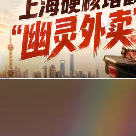
你在美团点的外卖是真门店吗？上海严查执照盗用，幽灵外卖迎硬核整治