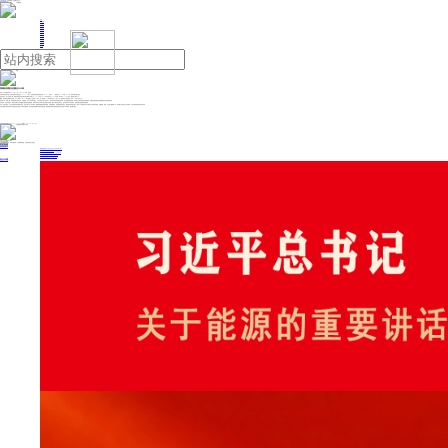
人民日报主管
《中国能源报》社有限公司主办
网站地图
联系我们
首页
即时新闻
能源要闻
焦点关注
能源评论
能源党建
热点专题
生态环保
人事动态
能源城市
环球视野
产业聚焦
电网电力
新能源
油气
我国科技期刊总量达5325种
来源：人民日报海外版
2025年11月11日 09:09
作者：温竞华
中国科协日前发布的《中国科技期刊发展蓝皮书（2025）》显示，我国科技期刊总量持续增加，从2023年的5211种提升至2024年的5325种，整体影响力稳步提升。
蓝皮书显示，从引证指标上看，我国科技期刊总被引频次和影响因子不断上升，2015年至2024年共发表论文1200万余篇，累计被引7100万余次，篇均被引接近6次。
根据《科技期刊世界影响力指数（WJCI）报告》，有737种中国期刊入选全球Q1和Q2区；我国约71%的英文刊位于Q1和Q2区，国际竞争力较为强劲，也有35%的中文刊入选。
蓝皮书分析，整体上看，我国科技期刊区域分布、出版周期、学科分布等相对稳定，已初步形成中文刊立足本土、服务国内科技创新和经济发展，英文刊聚焦国际传播、积极参与全球竞争的双轨发展路径，形成兼具国内基础与国际视野的中国科技期刊体系。
与此同时，蓝皮书也提出，我国科技期刊学术出版能力建设面临多重挑战：如期刊学科交叉布局与发达国家存在差距；期刊支撑决策还不充分；集约化服务水平仍需加强；优质稿源外流现象仍较明显等。
对此，蓝皮书建议，关注中国特色学科领域期刊发展，培育示范性交叉学科期刊；围绕国家战略需求策划选题、拓展传播渠道、培育战略型作者队伍，增强期刊的决策支撑力；推动人工智能等技术与出版行业全流程深度融合，构建透明、高效、可信的出版服务平台；推动建立并完善自主评价体系，引导优秀成果在国内期刊首发等。
中国科技期刊发展蓝皮书由中国科协学会服务中心每年组织编制，旨在客观呈现我国科技期刊发展面貌，聚焦我国科技期刊发展的重点难点问题深入分析研判，探寻解决路径。
投稿与新闻线索: 微信/手机: 15910626987 邮箱: 95866527@qq.com
欢迎关注中国能源官方网站
分享让更多人看到
中国能源网版权作品，未经书面授权，严禁转载或镜像，违者将被追究法律责任。
即时新闻
要闻推荐
国家能源局印发《电力安全生产“十五五”行动计划》
我国绿色燃料产业规模稳步壮大
2030年我国新能源消纳将达28亿千瓦以上
新型电力系统建设迎来“十五五”发展路线图
《新型电力系统建设“十五五”规划》发布
热点专题