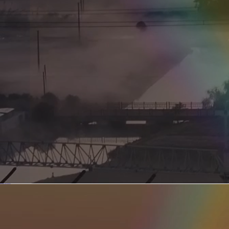
新型电力系统的核心引擎 第二集 深远海风电送出