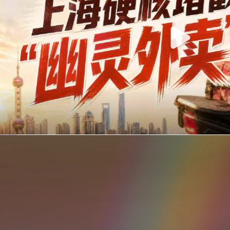
你在美团点的外卖是真门店吗？上海严查执照盗用，幽灵外卖迎硬核整治