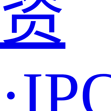
资
·IP