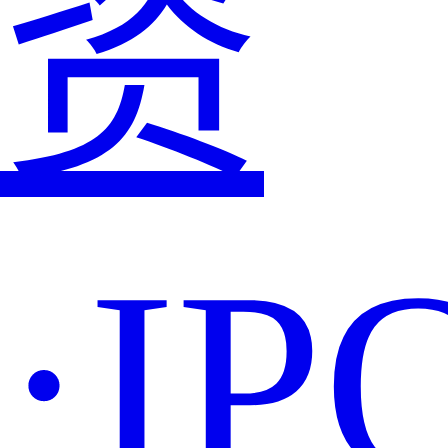
资
·IP