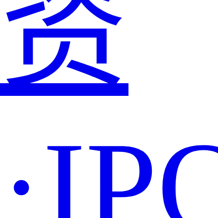
资
·IP