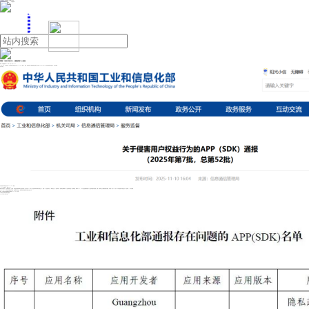
人民日报主管
《中国能源报》社有限公司主办
网站地图
联系我们
首页
即时新闻
能源要闻
焦点关注
能源评论
能源党建
热点专题
生态环保
人事动态
能源城市
环球视野
产业聚焦
电网电力
新能源
油气
通报！39款APP及SDK，违规收集个人信息
来源：中国能源网
2025年11月11日 11:14
11月10日，工信部发布《关于侵害用户权益行为的APP（SDK）通报》，近期，经组织第三方检测机构进行抽查，共发现39款APP及SDK存在侵害用户权益行为，现予以通报。
以下为原文
关于侵害用户权益行为的APP（SDK）通报
（2025年第7批，总第52批）
根据中央网信办、工业和信息化部、公安部、市场监管总局等四部门联合发布的《关于开展2025年个人信息保护系列专项行动的公告》，依据《个人信息保护法》《网络安全法》《电信条例》《电信和互联网用户个人信息保护规定》等法律法规，我部对APP、SDK违法违规收集使用个人信息等问题开展治理。近期，经组织第三方检测机构进行抽查，共发现39款APP及SDK存在侵害用户权益行为（详见附件），现予以通报。
上述APP及SDK应按有关规定进行整改，整改落实不到位的，我部将依法依规组织开展相关处置工作。
附件：工业和信息化部通报存在问题的APP（SDK）名单
工业和信息化部信息通信管理局
2025年11月10日