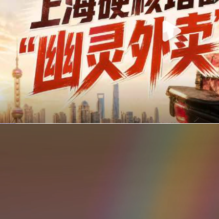
你在美团点的外卖是真门店吗？上海严查执照盗用，幽灵外卖迎硬核整治