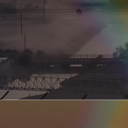
新型电力系统的核心引擎 第二集 深远海风电送出