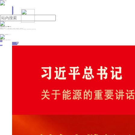
人民日报主管
《中国能源报》社有限公司主办
网站地图
联系我们
首页
即时新闻
能源要闻
焦点关注
能源评论
能源党建
热点专题
生态环保
人事动态
能源城市
环球视野
产业聚焦
电网电力
新能源
油气
北方铜业增资至约19.05亿，增幅约7.46%
来源：中国能源网
2025年11月11日 14:05
天眼查工商信息显示，近日，北方铜业（000737）发生工商变更，注册资本由约17.72亿人民币增至约19.05亿人民币，增幅约7.46%，同时部分高管发生变更。
北方铜业股份有限公司成立于1996年4月，法定代表人为魏迎辉，经营范围含非煤矿山矿产资源开采、金属矿石销售、常用有色金属冶炼等。股东信息显示，该公司由中条山有色金属集团有限公司、山西焦煤运城盐化集团有限责任公司、晋创投资有限公司等共同持股。
投稿与新闻线索: 微信/手机: 15910626987 邮箱: 95866527@qq.com
欢迎关注中国能源官方网站
分享让更多人看到
中国能源网版权作品，未经书面授权，严禁转载或镜像，违者将被追究法律责任。
即时新闻
要闻推荐
国家能源局印发《电力安全生产“十五五”行动计划》
我国绿色燃料产业规模稳步壮大
2030年我国新能源消纳将达28亿千瓦以上
新型电力系统建设迎来“十五五”发展路线图
《新型电力系统建设“十五五”规划》发布
热点专题