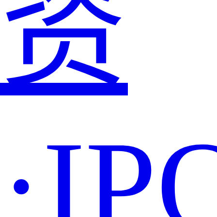
资
·IP