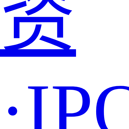
资
·IP