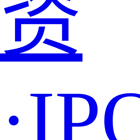
资
·IP