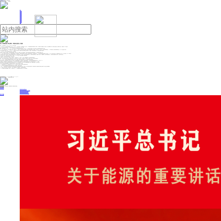
人民日报主管
《中国能源报》社有限公司主办
网站地图
联系我们
首页
即时新闻
能源要闻
焦点关注
能源评论
能源党建
热点专题
生态环保
人事动态
能源城市
环球视野
产业聚焦
电网电力
新能源
油气
原人力资源负责人等已离职，李想首次直管人力资源
来源：21世纪经济报道
2025年11月12日 00:55
作者：易思琳
《21汽车·一见Auto》从多位独立信源处获悉，今天上午（11月11日），理想汽车发布了一则组织调整公告。公告称，CFO李铁管理的组织与财经群组下的一级部门——“组织部”与“人力资源”整合为“人力资源”，并入产品与战略群组。同时，杨海山为新成立的人力资源部门负责人，向理想汽车CEO李想汇报。
至此，直接汇报给李想的部门新增至5个。此前直接汇报给李想的分别是：品牌部、战略部、产品部、产品线。
杨海山，是理想汽车的老人，工号是232。在2023年之前，杨海山一直在销售服务体系里管理售后部门。他曾在2023年年初短暂汇报给李想，后作为售后负责人汇报给原销售服务体系负责人邹良军。
2024年5月，理想汽车启动了一次全公司范围的人员优化，比例超过18%。与此同时，公司也在进行组织上的调整，杨海山在本次调整中被调去人力资源部门，并担任负责人，主抓企业文化，向组织与财经群组负责人、CFO李铁实线汇报，虚线汇报给组织部负责人、原CFO办公室负责人李文智。
在今天发布组织整合公告的同一时间，《21汽车·一见Auto》独家获悉，理想汽车前人力资源部门负责人袁春峰也正在走离职程序，今天是last day。而就在袁离职的前一天，李文智也已经离开了理想汽车。
《21汽车·一见Auto》就以上信息向理想汽车官方求证，对方暂无回应。
这是李想第一次直接管理人力资源部门。“这次组织调整早就酝酿中，因为想哥（李想）判断的是，面向AI的组织建设，不能走华为那套强调节奏而不强调效率的流程。”一位接近理想汽车的知情人士称。
2022年底，李想宣布公司全面向华为学习，向矩阵型组织架构升级。在当时的规划下，理想在原来的职能部门之外共设有七个横向管理的实体部门，组织部便是其中之一。为了更好落地矩阵型组织升级的任务，理想在2023年2月引入原华为全球HRBP管理部部长李文智，担任CFO办公室负责人，向CFO李铁汇报。
上述接近理想汽车的知情人士解释称，原来按照华为的那套组织流程光在人力资源内部就造成了一部分“内耗”。没升级为矩阵组织架构之前，人力资源部门直接管理业务，比如招聘、绩效、培训、薪酬和变革，但升级为矩阵架构之后，人力资源部门的职能被拆分为两大块，分别由不同的人负责：
* 负责HR战略、政策、方案设计的专家中心被划分到人力资源部，2024年5月之前，负责人是袁春峰，后变更为杨海山。
* 具体流程执行、流程变革运营则由组织部负责，负责人是李文智。
上述知情人士称，这两个部门的分工是：在做流程、变革的时候，人力资源部门的COE（专家中心）介入更多。流程搭建结束之后，流程运营更多由组织部介入。
事实上，这两个部门虽然实线汇报给李铁，均虚线汇报给李文智，李文智是实际大人力部门的负责人。即便是由同一个领导管理，但分职能、部门之后，流程也会比以前更冗长。
从2023年之后，人力资源部门内部就围绕不同的业务建设了不少流程，比如招聘、薪酬、绩效以及运营流程等。每一个普通员工都必须严格遵守流程。
“在实际执行的时候，会发现流程限制了员工的能力扩散。流程是为了让大家持续把事情做对，但在做事之前，面临的是无数的流程。”一位曾在理想内部做招聘的离职员工告诉《21汽车·一见Auto》。
上述离职员工称，“在招聘的时候，我们能快速识别到有某个人才可以以短平快的方式解决公司面临的问题，但招他进来之前需要走好几个流程。等我把这些流程走完了，这个人也黄了。”
由李想直接管理人力资源部门的好处是流程得到简化的同时审批可以更快。“之前人力资源部在铁哥（李铁）下面时，审批最后都会被铁哥（李铁）以预算不足驳回。”另一位员工补充道。
今年以来，理想汽车组织架构调整频繁，从已经披露的已知信息来看，这已经是今年年内的第6次大调整：
* 3月，销售体系大调整，将26个销售战区合并为东、西、南、北、中五大战区，经营权下放，战区负责人直接向邹良军汇报。
* 6月，整合“研发与供应群组”和“销售与服务群组”为“智能汽车群组”，由马东辉统筹，打通研产销全链路；
* 6月底，CTO谢炎管理的“系统与计算群组”也对龙开文管理的系统运营部门和沈嵘管理的“智能云”部门做了一次拆分、组合，单独成立“算力资源”部门；而原来智能云部门下属其他部门则和原企业系统部门一起成立为“企业智能”新部门。
* 8月，撤销3月设立的五大战区，改由总部直管23个区域，新增销售运营、市场营销部门，优化销服体系管理效率。
* 9月，自动驾驶部门完成大规模重构，将原本3个二级部门拆分为11个，以此适配智驾技术迭代需求，对冲人员流动风险。
投稿与新闻线索: 微信/手机: 15910626987 邮箱: 95866527@qq.com
欢迎关注中国能源官方网站
分享让更多人看到
中国能源网版权作品，未经书面授权，严禁转载或镜像，违者将被追究法律责任。
即时新闻
要闻推荐
我国绿色燃料产业规模稳步壮大
2030年我国新能源消纳将达28亿千瓦以上
新型电力系统建设迎来“十五五”发展路线图
《新型电力系统建设“十五五”规划》发布
利用率90%左右 新能源发展重心转向消纳
热点专题