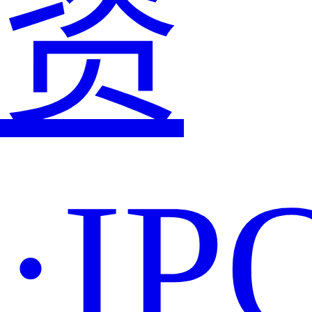
资
·IP