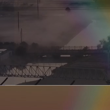
新型电力系统的核心引擎 第二集 深远海风电送出