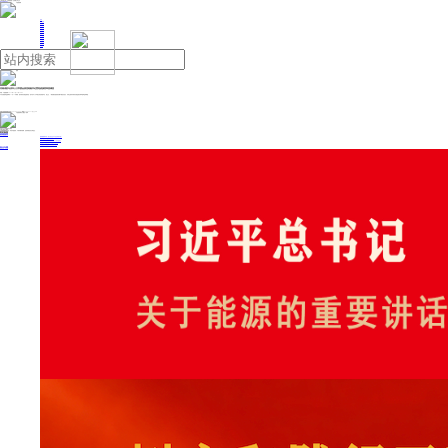
人民日报主管
《中国能源报》社有限公司主办
网站地图
联系我们
首页
即时新闻
能源要闻
焦点关注
能源评论
能源党建
热点专题
生态环保
人事动态
能源城市
环球视野
产业聚焦
电网电力
新能源
油气
河南省驻马店市人大常委会原党组副书记贾迎战接受审查调查
来源：中国能源网
2025年11月12日 10:05
中央纪委国家监委网站11月12日通报，据河南省纪委监委消息：驻马店市人大常委会原党组副书记、副主任、一级巡视员贾迎战涉嫌严重违纪违法，目前正接受河南省纪委监委纪律审查和监察调查。
投稿与新闻线索: 微信/手机: 15910626987 邮箱: 95866527@qq.com
欢迎关注中国能源官方网站
分享让更多人看到
中国能源网版权作品，未经书面授权，严禁转载或镜像，违者将被追究法律责任。
即时新闻
要闻推荐
国家能源局印发《电力安全生产“十五五”行动计划》
我国绿色燃料产业规模稳步壮大
2030年我国新能源消纳将达28亿千瓦以上
新型电力系统建设迎来“十五五”发展路线图
《新型电力系统建设“十五五”规划》发布
热点专题