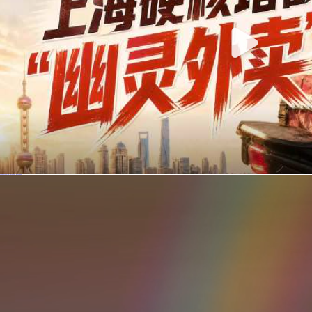
你在美团点的外卖是真门店吗？上海严查执照盗用，幽灵外卖迎硬核整治