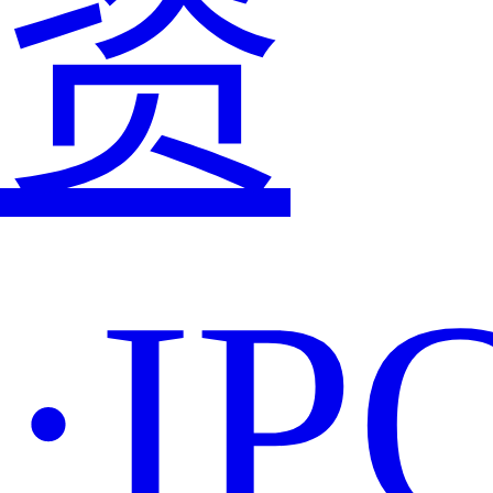
资
·IP