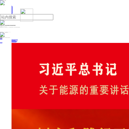
人民日报主管
《中国能源报》社有限公司主办
网站地图
联系我们
首页
即时新闻
能源要闻
焦点关注
能源评论
能源党建
热点专题
生态环保
人事动态
能源城市
环球视野
产业聚焦
电网电力
新能源
油气
河南省驻马店市人大常委会原党组副书记贾迎战接受审查调查
来源：中国新闻网
2025年11月12日 14:14
据河南省纪委监委消息：驻马店市人大常委会原党组副书记、副主任、一级巡视员贾迎战涉嫌严重违纪违法，目前正接受河南省纪委监委纪律审查和监察调查。
投稿与新闻线索: 微信/手机: 15910626987 邮箱: 95866527@qq.com
欢迎关注中国能源官方网站
分享让更多人看到
中国能源网版权作品，未经书面授权，严禁转载或镜像，违者将被追究法律责任。
即时新闻
要闻推荐
国家能源局印发《电力安全生产“十五五”行动计划》
我国绿色燃料产业规模稳步壮大
2030年我国新能源消纳将达28亿千瓦以上
新型电力系统建设迎来“十五五”发展路线图
《新型电力系统建设“十五五”规划》发布
热点专题