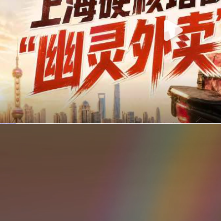
你在美团点的外卖是真门店吗？上海严查执照盗用，幽灵外卖迎硬核整治