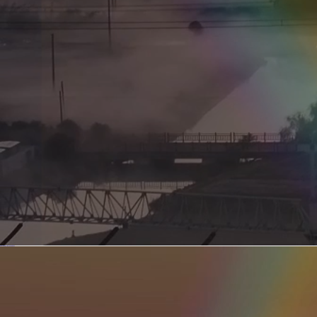
新型电力系统的核心引擎 第二集 深远海风电送出