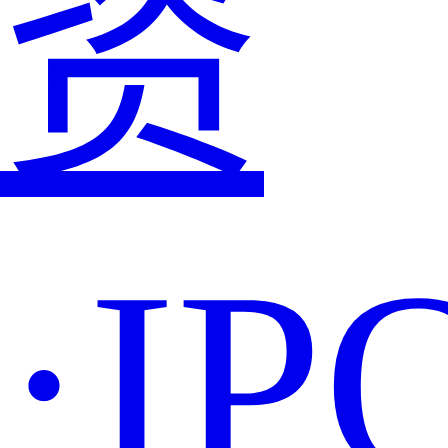
资
·IP