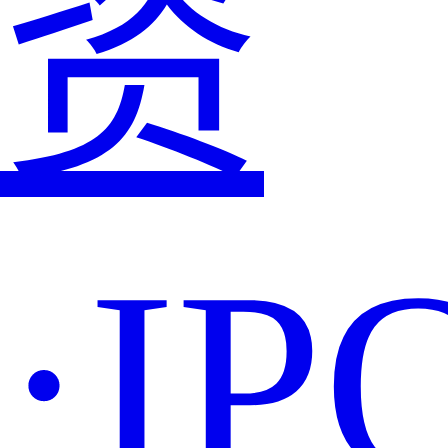
资
·IP