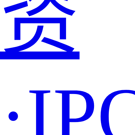
资
·IP