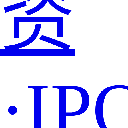
资
·IP