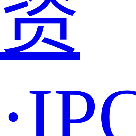
资
·IP