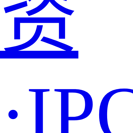
资
·IP