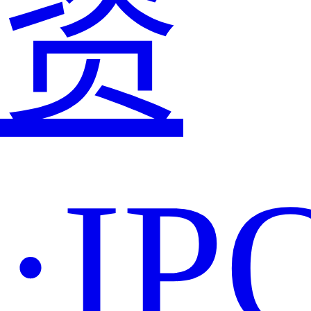
资
·IP