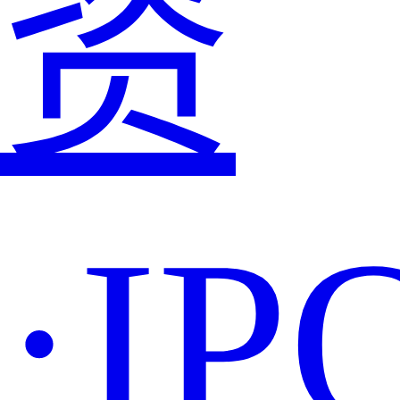
资
·IP