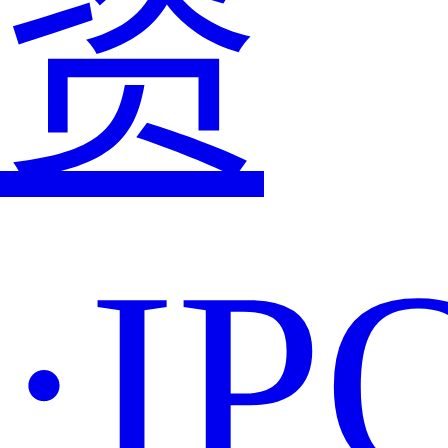
资
·IP