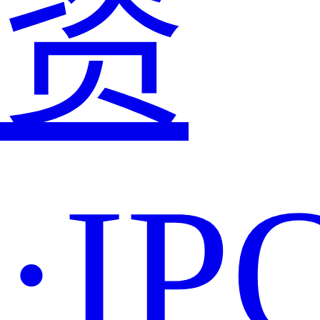
资
·IP